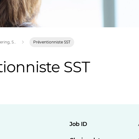
Careers in Engineering, Science and Technology | XPS
Préventionniste SST
ionniste SST
Job ID