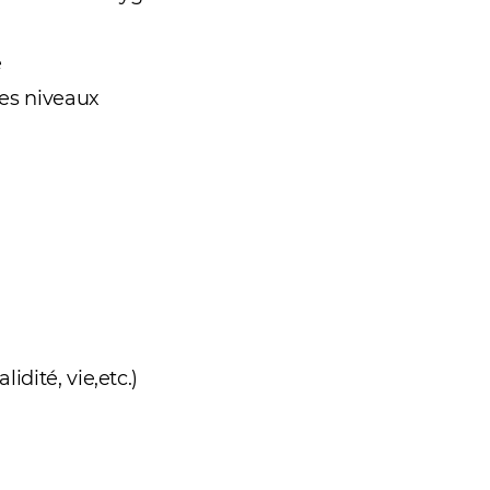
é
les niveaux
dité, vie,etc.)